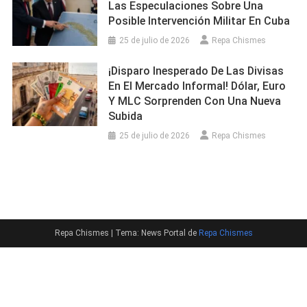
Las Especulaciones Sobre Una
Posible Intervención Militar En Cuba
25 de julio de 2026
Repa Chismes
¡Disparo Inesperado De Las Divisas
En El Mercado Informal! Dólar, Euro
Y MLC Sorprenden Con Una Nueva
Subida
25 de julio de 2026
Repa Chismes
Repa Chismes
|
Tema: News Portal de
Repa Chismes