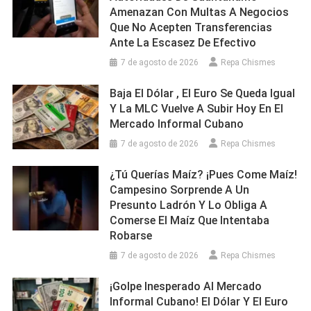
Amenazan Con Multas A Negocios
Que No Acepten Transferencias
Ante La Escasez De Efectivo
7 de agosto de 2026
Repa Chismes
Baja El Dólar , El Euro Se Queda Igual
Y La MLC Vuelve A Subir Hoy En El
Mercado Informal Cubano
7 de agosto de 2026
Repa Chismes
¿Tú Querías Maíz? ¡Pues Come Maíz!
Campesino Sorprende A Un
Presunto Ladrón Y Lo Obliga A
Comerse El Maíz Que Intentaba
Robarse
7 de agosto de 2026
Repa Chismes
¡Golpe Inesperado Al Mercado
Informal Cubano! El Dólar Y El Euro