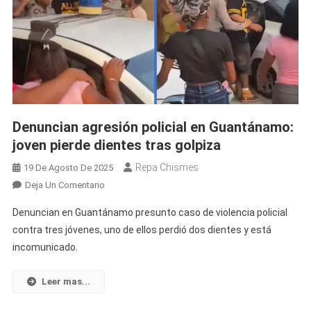
Denuncian agresión policial en Guantánamo:
joven pierde dientes tras golpiza
Repa Chismes
19 De Agosto De 2025
En
Deja Un Comentario
Denuncian
Denuncian en Guantánamo presunto caso de violencia policial
Agresión
contra tres jóvenes, uno de ellos perdió dos dientes y está
Policial
incomunicado.
En
Guantánamo:
Joven
Leer mas...
Pierde