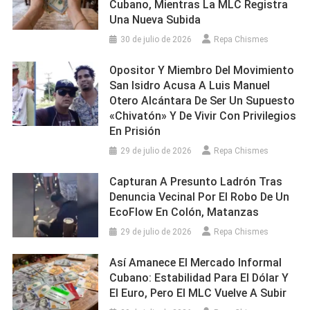
Cubano, Mientras La MLC Registra
Una Nueva Subida
30 de julio de 2026
Repa Chismes
Opositor Y Miembro Del Movimiento
San Isidro Acusa A Luis Manuel
Otero Alcántara De Ser Un Supuesto
«chivatón» Y De Vivir Con Privilegios
En Prisión
29 de julio de 2026
Repa Chismes
Capturan A Presunto Ladrón Tras
Denuncia Vecinal Por El Robo De Un
EcoFlow En Colón, Matanzas
29 de julio de 2026
Repa Chismes
Así Amanece El Mercado Informal
Cubano: Estabilidad Para El Dólar Y
El Euro, Pero El MLC Vuelve A Subir