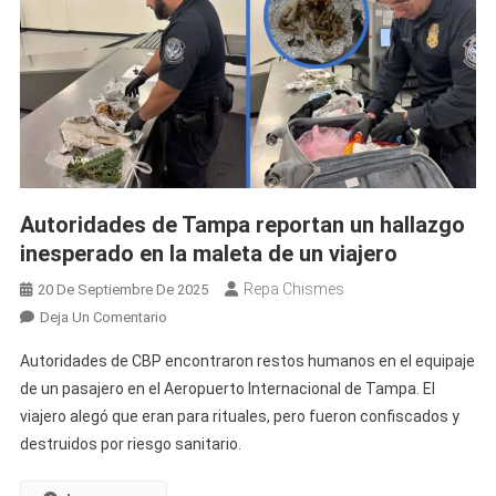
Autoridades de Tampa reportan un hallazgo
inesperado en la maleta de un viajero
Repa Chismes
20 De Septiembre De 2025
En
Deja Un Comentario
Autoridades
Autoridades de CBP encontraron restos humanos en el equipaje
De
de un pasajero en el Aeropuerto Internacional de Tampa. El
Tampa
viajero alegó que eran para rituales, pero fueron confiscados y
Reportan
destruidos por riesgo sanitario.
Un
Hallazgo
Inesperado