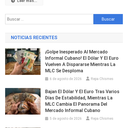
Leer mas...
En
La
Buscar:
Maleta
De
Un
NOTICIAS RECIENTES
Viajero
¡Golpe Inesperado Al Mercado
Informal Cubano! El Dólar Y El Euro
Vuelven A Dispararse Mientras La
MLC Se Desploma
6 de agosto de 2026
Repa Chismes
Bajan El Dólar Y El Euro Tras Varios
Días De Estabilidad, Mientras La
MLC Cambia El Panorama Del
Mercado Informal Cubano
5 de agosto de 2026
Repa Chismes