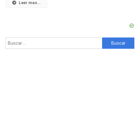
Tras
Leer mas...
Su
Aparición
En
El
Concierto
Buscar:
De
Dany
Ome
Y
Kevincito
En
Cuba