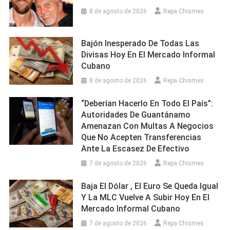
8 de agosto de 2026
Repa Chismes
Bajón Inesperado De Todas Las
Divisas Hoy En El Mercado Informal
Cubano
8 de agosto de 2026
Repa Chismes
“Deberían Hacerlo En Todo El País”:
Autoridades De Guantánamo
Amenazan Con Multas A Negocios
Que No Acepten Transferencias
Ante La Escasez De Efectivo
7 de agosto de 2026
Repa Chismes
Baja El Dólar , El Euro Se Queda Igual
Y La MLC Vuelve A Subir Hoy En El
Mercado Informal Cubano
7 de agosto de 2026
Repa Chismes