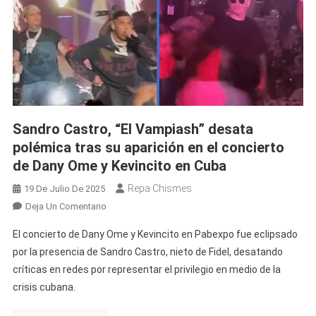
Sandro Castro, “El Vampiash” desata
polémica tras su aparición en el concierto
de Dany Ome y Kevincito en Cuba
Repa Chismes
19 De Julio De 2025
En
Deja Un Comentario
Sandro
El concierto de Dany Ome y Kevincito en Pabexpo fue eclipsado
Castro,
por la presencia de Sandro Castro, nieto de Fidel, desatando
“El
críticas en redes por representar el privilegio en medio de la
Vampiash”
crisis cubana.
Desata
Polémica