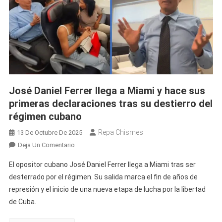
José Daniel Ferrer llega a Miami y hace sus
primeras declaraciones tras su destierro del
régimen cubano
Repa Chismes
13 De Octubre De 2025
En
Deja Un Comentario
José
El opositor cubano José Daniel Ferrer llega a Miami tras ser
Daniel
desterrado por el régimen. Su salida marca el fin de años de
Ferrer
represión y el inicio de una nueva etapa de lucha por la libertad
Llega
de Cuba.
A
Miami