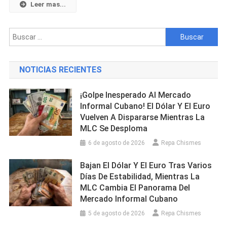
Y
Leer mas...
Hace
Sus
Buscar:
Primeras
Declaraciones
Tras
NOTICIAS RECIENTES
Su
Destierro
¡Golpe Inesperado Al Mercado
Del
Informal Cubano! El Dólar Y El Euro
Régimen
Vuelven A Dispararse Mientras La
Cubano
MLC Se Desploma
6 de agosto de 2026
Repa Chismes
Bajan El Dólar Y El Euro Tras Varios
Días De Estabilidad, Mientras La
MLC Cambia El Panorama Del
Mercado Informal Cubano
5 de agosto de 2026
Repa Chismes