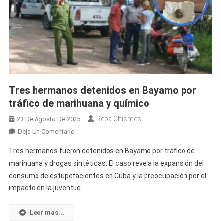
Tres hermanos detenidos en Bayamo por
tráfico de marihuana y químico
Repa Chismes
23 De Agosto De 2025
En
Deja Un Comentario
Tres
Tres hermanos fueron detenidos en Bayamo por tráfico de
Hermanos
marihuana y drogas sintéticas. El caso revela la expansión del
Detenidos
consumo de estupefacientes en Cuba y la preocupación por el
En
impacto en la juventud.
Bayamo
Por
Tráfico
Leer mas...