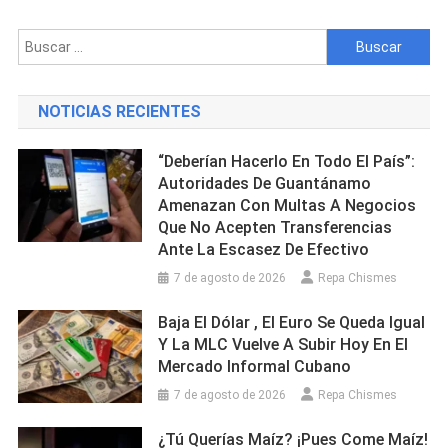
De
Marihuana
Buscar:
Y
Químico
NOTICIAS RECIENTES
“Deberían Hacerlo En Todo El País”:
Autoridades De Guantánamo
Amenazan Con Multas A Negocios
Que No Acepten Transferencias
Ante La Escasez De Efectivo
7 de agosto de 2026
Repa Chismes
Baja El Dólar , El Euro Se Queda Igual
Y La MLC Vuelve A Subir Hoy En El
Mercado Informal Cubano
7 de agosto de 2026
Repa Chismes
¿Tú Querías Maíz? ¡Pues Come Maíz!