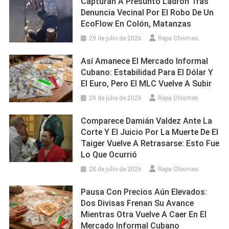
Capturan A Presunto Ladrón Tras
Denuncia Vecinal Por El Robo De Un
EcoFlow En Colón, Matanzas
29 de julio de 2026
Repa Chismes
Así Amanece El Mercado Informal
Cubano: Estabilidad Para El Dólar Y
El Euro, Pero El MLC Vuelve A Subir
29 de julio de 2026
Repa Chismes
Comparece Damián Valdez Ante La
Corte Y El Juicio Por La Muerte De El
Taiger Vuelve A Retrasarse: Esto Fue
Lo Que Ocurrió
28 de julio de 2026
Repa Chismes
Pausa Con Precios Aún Elevados:
Dos Divisas Frenan Su Avance
Mientras Otra Vuelve A Caer En El
Mercado Informal Cubano