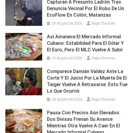
Capturan A Presunto Ladrón Tras
Denuncia Vecinal Por El Robo De Un
EcoFlow En Colón, Matanzas
29 de julio de 2026
Repa Chismes
Así Amanece El Mercado Informal
Cubano: Estabilidad Para El Dólar Y
El Euro, Pero El MLC Vuelve A Subir
29 de julio de 2026
Repa Chismes
Comparece Damián Valdez Ante La
Corte Y El Juicio Por La Muerte De El
Taiger Vuelve A Retrasarse: Esto Fue
Lo Que Ocurrió
28 de julio de 2026
Repa Chismes
Pausa Con Precios Aún Elevados:
Dos Divisas Frenan Su Avance
Mientras Otra Vuelve A Caer En El
Mercado Informal Cubano