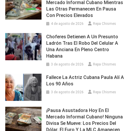
Mercado Informal Cubano Mientras
Las Otras Permanecen En Pausa
Con Precios Elevados
4 de agosto de 2026
Repa Chismes
Choferes Detienen A Un Presunto
Ladrón Tras El Robo Del Celular A
Una Anciana En Pleno Centro
Habana
3 de agosto de 2026
Repa Chismes
Fallece La Actriz Cubana Paula Alí A
Los 90 Años
3 de agosto de 2026
Repa Chismes
¡Pausa Asustadora Hoy En El
Mercado Informal Cubano! Ninguna
Divisa Se Mueve: Los Precios Del
Dólar, El Euro Y La MLC Amanecen