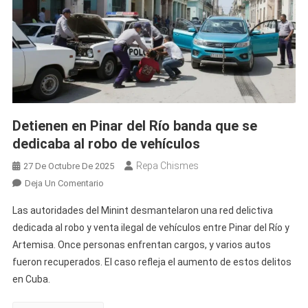
Detienen en Pinar del Río banda que se
dedicaba al robo de vehículos
Repa Chismes
27 De Octubre De 2025
En
Deja Un Comentario
Detienen
Las autoridades del Minint desmantelaron una red delictiva
En
dedicada al robo y venta ilegal de vehículos entre Pinar del Río y
Pinar
Artemisa. Once personas enfrentan cargos, y varios autos
Del
fueron recuperados. El caso refleja el aumento de estos delitos
Río
Banda
en Cuba.
Que