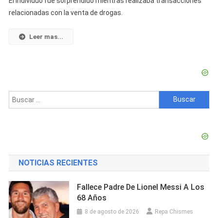
El individuo fue sorprendido mientras realizaba transacciones
Un
relacionadas con la venta de drogas.
Hombre
En
Leer mas...
Centro
Habana
Por
Presunto
Tráfico
De
Buscar:
Drogas
Tras
Denuncia
Vecinal
NOTICIAS RECIENTES
Fallece Padre De Lionel Messi A Los
68 Años
8 de agosto de 2026
Repa Chismes