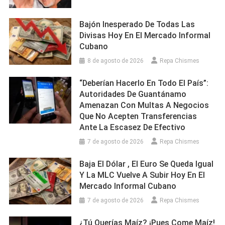
Bajón Inesperado De Todas Las
Divisas Hoy En El Mercado Informal
Cubano
8 de agosto de 2026
Repa Chismes
“Deberían Hacerlo En Todo El País”:
Autoridades De Guantánamo
Amenazan Con Multas A Negocios
Que No Acepten Transferencias
Ante La Escasez De Efectivo
7 de agosto de 2026
Repa Chismes
Baja El Dólar , El Euro Se Queda Igual
Y La MLC Vuelve A Subir Hoy En El
Mercado Informal Cubano
7 de agosto de 2026
Repa Chismes
¿Tú Querías Maíz? ¡Pues Come Maíz!