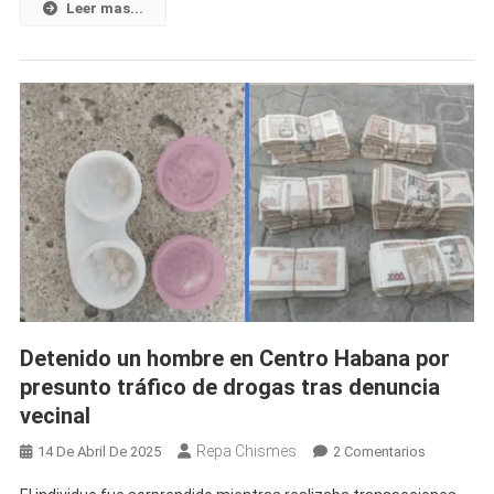
Se
Leer mas...
Dedicaba
Al
Robo
De
Vehículos
Detenido un hombre en Centro Habana por
presunto tráfico de drogas tras denuncia
vecinal
Repa Chismes
En
14 De Abril De 2025
2 Comentarios
Detenido