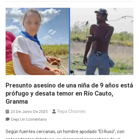
Ávila
Presunto asesino de una niña de 9 años está
prófugo y desata temor en Río Cauto,
Granma
Repa Chismes
23 De Junio De 2025
En
Deja Un Comentario
Presunto
Según fuentes cercanas, un hombre apodado “El Ruso”, con
Asesino