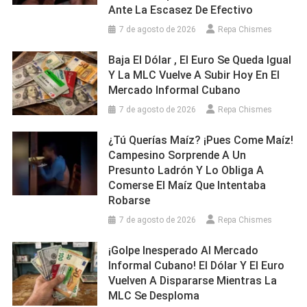
Ante La Escasez De Efectivo
7 de agosto de 2026
Repa Chismes
Baja El Dólar , El Euro Se Queda Igual
Y La MLC Vuelve A Subir Hoy En El
Mercado Informal Cubano
7 de agosto de 2026
Repa Chismes
¿Tú Querías Maíz? ¡Pues Come Maíz!
Campesino Sorprende A Un
Presunto Ladrón Y Lo Obliga A
Comerse El Maíz Que Intentaba
Robarse
7 de agosto de 2026
Repa Chismes
¡Golpe Inesperado Al Mercado
Informal Cubano! El Dólar Y El Euro
Vuelven A Dispararse Mientras La
MLC Se Desploma