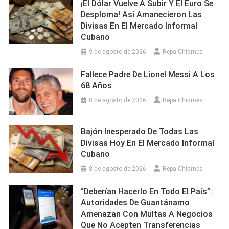
¡El Dólar Vuelve A Subir Y El Euro Se
Desploma! Así Amanecieron Las
Divisas En El Mercado Informal
Cubano
9 de agosto de 2026
Repa Chismes
Fallece Padre De Lionel Messi A Los
68 Años
8 de agosto de 2026
Repa Chismes
Bajón Inesperado De Todas Las
Divisas Hoy En El Mercado Informal
Cubano
8 de agosto de 2026
Repa Chismes
“Deberían Hacerlo En Todo El País”:
Autoridades De Guantánamo
Amenazan Con Multas A Negocios
Que No Acepten Transferencias