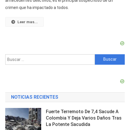
antecedentes delictivos, es el principal sospechoso de un
De
crimen que ha impactado a todos.
Una
Niña
De
Leer mas...
9
Años
Está
Prófugo
Y
Buscar:
Desata
Temor
En
Río
Cauto,
Granma
NOTICIAS RECIENTES
Fuerte Terremoto De 7,4 Sacude A
Colombia Y Deja Varios Daños Tras
La Potente Sacudida