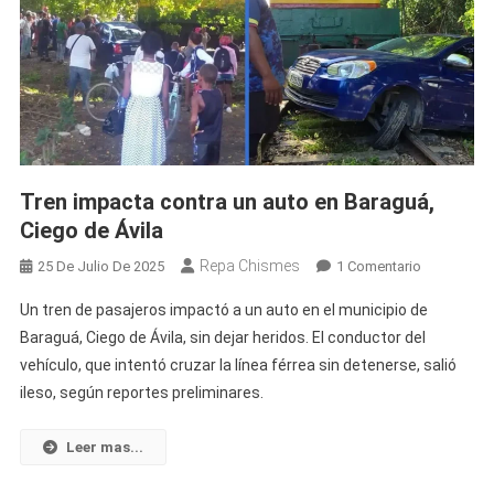
Tren impacta contra un auto en Baraguá,
Ciego de Ávila
Repa Chismes
En
25 De Julio De 2025
1 Comentario
Tren
Un tren de pasajeros impactó a un auto en el municipio de
Impacta
Baraguá, Ciego de Ávila, sin dejar heridos. El conductor del
Contra
vehículo, que intentó cruzar la línea férrea sin detenerse, salió
Un
ileso, según reportes preliminares.
Auto
En
Baraguá,
Leer mas...
Ciego
De