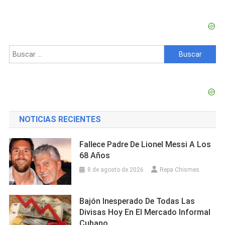
Herid
Tras
El
Derru
Buscar:
De
La
Disco
Jet
Set
En
NOTICIAS RECIENTES
Repúbl
Domin
Fallece Padre De Lionel Messi A Los
68 Años
8 de agosto de 2026
Repa Chismes
Bajón Inesperado De Todas Las
Divisas Hoy En El Mercado Informal
Cubano