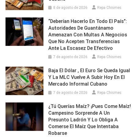
8 de agosto de 2026
Repa Chismes
“Deberían Hacerlo En Todo El País”:
Autoridades De Guantánamo
Amenazan Con Multas A Negocios
Que No Acepten Transferencias
Ante La Escasez De Efectivo
7 de agosto de 2026
Repa Chismes
Baja El Dólar , El Euro Se Queda Igual
Y La MLC Vuelve A Subir Hoy En El
Mercado Informal Cubano
7 de agosto de 2026
Repa Chismes
¿Tú Querías Maíz? ¡Pues Come Maíz!
Campesino Sorprende A Un
Presunto Ladrón Y Lo Obliga A
Comerse El Maíz Que Intentaba
Robarse