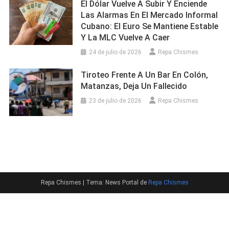
El Dólar Vuelve A Subir Y Enciende
Las Alarmas En El Mercado Informal
Cubano: El Euro Se Mantiene Estable
Y La MLC Vuelve A Caer
24 de julio de 2026
Repa Chismes
Tiroteo Frente A Un Bar En Colón,
Matanzas, Deja Un Fallecido
23 de julio de 2026
Repa Chismes
Repa Chismes
|
Tema: News Portal de
Repa Chismes