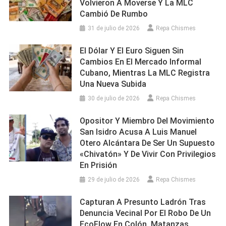
Volvieron A Moverse Y La MLC
Cambió De Rumbo
31 de julio de 2026
Repa Chismes
El Dólar Y El Euro Siguen Sin
Cambios En El Mercado Informal
Cubano, Mientras La MLC Registra
Una Nueva Subida
30 de julio de 2026
Repa Chismes
Opositor Y Miembro Del Movimiento
San Isidro Acusa A Luis Manuel
Otero Alcántara De Ser Un Supuesto
«chivatón» Y De Vivir Con Privilegios
En Prisión
29 de julio de 2026
Repa Chismes
Capturan A Presunto Ladrón Tras
Denuncia Vecinal Por El Robo De Un
EcoFlow En Colón, Matanzas