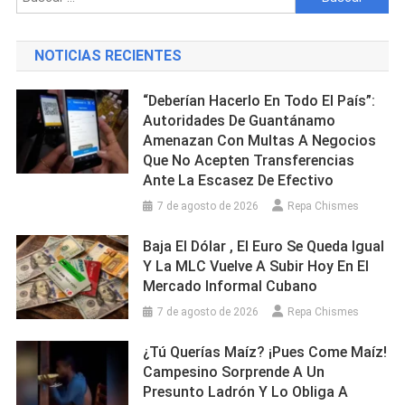
Explotar
La
NOTICIAS RECIENTES
Goma
Del
“Deberían Hacerlo En Todo El País”:
Auto
Autoridades De Guantánamo
En
Amenazan Con Multas A Negocios
El
Que No Acepten Transferencias
Que
Ante La Escasez De Efectivo
Viajaban
7 de agosto de 2026
Repa Chismes
Baja El Dólar , El Euro Se Queda Igual
Y La MLC Vuelve A Subir Hoy En El
Mercado Informal Cubano
7 de agosto de 2026
Repa Chismes
¿Tú Querías Maíz? ¡Pues Come Maíz!
Campesino Sorprende A Un
Presunto Ladrón Y Lo Obliga A