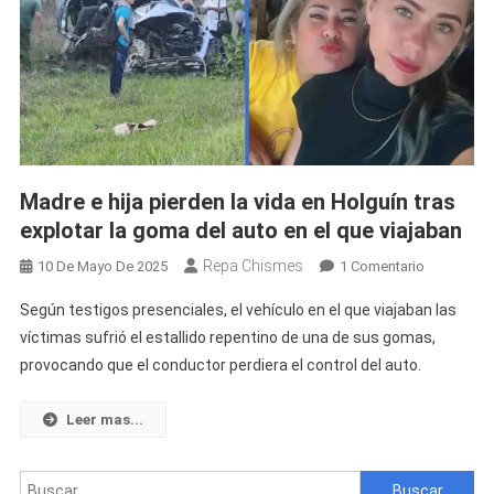
Madre e hija pierden la vida en Holguín tras
explotar la goma del auto en el que viajaban
Repa Chismes
En
10 De Mayo De 2025
1 Comentario
Madre
Según testigos presenciales, el vehículo en el que viajaban las
E
víctimas sufrió el estallido repentino de una de sus gomas,
Hija
provocando que el conductor perdiera el control del auto.
Pierden
La
Vida
Leer mas...
En
Holguín
Buscar:
Tras