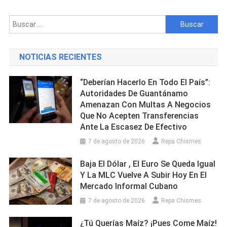
Tras
El
Buscar:
Asesinato
De
Su
NOTICIAS RECIENTES
Exesposa
En
“Deberían Hacerlo En Todo El País”:
Tennessee
Autoridades De Guantánamo
Amenazan Con Multas A Negocios
Que No Acepten Transferencias
Ante La Escasez De Efectivo
7 de agosto de 2026
Repa Chismes
Baja El Dólar , El Euro Se Queda Igual
Y La MLC Vuelve A Subir Hoy En El
Mercado Informal Cubano
7 de agosto de 2026
Repa Chismes
¿Tú Querías Maíz? ¡Pues Come Maíz!