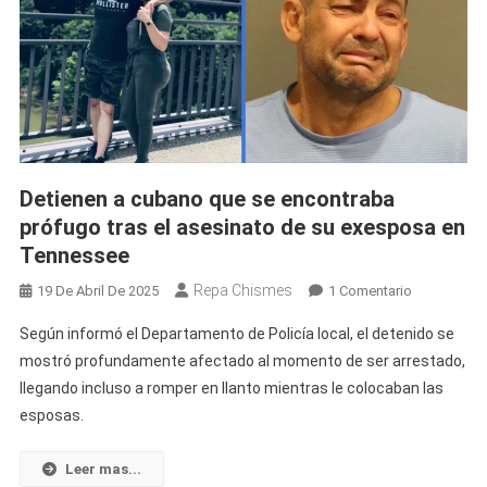
Detienen a cubano que se encontraba
prófugo tras el asesinato de su exesposa en
Tennessee
Repa Chismes
En
19 De Abril De 2025
1 Comentario
Detienen
Según informó el Departamento de Policía local, el detenido se
A
mostró profundamente afectado al momento de ser arrestado,
Cubano
llegando incluso a romper en llanto mientras le colocaban las
Que
esposas.
Se
Encontraba
Prófugo
Leer mas...