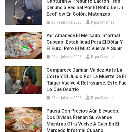
Capturan A Presunto Ladrón Tras
Denuncia Vecinal Por El Robo De Un
EcoFlow En Colón, Matanzas
29 de julio de 2026
Repa Chismes
Así Amanece El Mercado Informal
Cubano: Estabilidad Para El Dólar Y
El Euro, Pero El MLC Vuelve A Subir
29 de julio de 2026
Repa Chismes
Comparece Damián Valdez Ante La
Corte Y El Juicio Por La Muerte De El
Taiger Vuelve A Retrasarse: Esto Fue
Lo Que Ocurrió
28 de julio de 2026
Repa Chismes
Pausa Con Precios Aún Elevados:
Dos Divisas Frenan Su Avance
Mientras Otra Vuelve A Caer En El
Mercado Informal Cubano