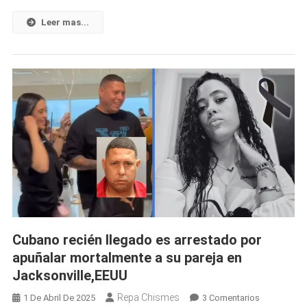
En
Leer mas...
Sancti
Spíritus
Cubano recién llegado es arrestado por
apuñalar mortalmente a su pareja en
Jacksonville,EEUU
Repa Chismes
En
1 De Abril De 2025
3 Comentarios