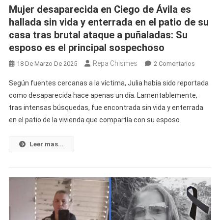
Mujer desaparecida en Ciego de Ávila es
hallada sin vida y enterrada en el patio de su
casa tras brutal ataque a puñaladas: Su
esposo es el principal sospechoso
Repa Chismes
En
18 De Marzo De 2025
2 Comentarios
Mujer
Según fuentes cercanas a la víctima, Julia había sido reportada
Desapar
como desaparecida hace apenas un día. Lamentablemente,
En
tras intensas búsquedas, fue encontrada sin vida y enterrada
Ciego
en el patio de la vivienda que compartía con su esposo.
De
Ávila
Es
Leer mas...
Hallada
Sin
Vida
Y
Enterrad
En