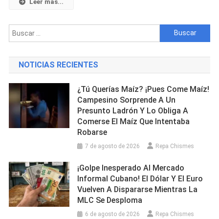
Asesinada
Leer mas...
A
Tiros
Buscar:
Por
Un
Encapuchado
NOTICIAS RECIENTES
Dentro
De
¿Tú Querías Maíz? ¡Pues Come Maíz!
Su
Campesino Sorprende A Un
Casa
Presunto Ladrón Y Lo Obliga A
Comerse El Maíz Que Intentaba
Robarse
7 de agosto de 2026
Repa Chismes
¡Golpe Inesperado Al Mercado
Informal Cubano! El Dólar Y El Euro
Vuelven A Dispararse Mientras La
MLC Se Desploma
6 de agosto de 2026
Repa Chismes