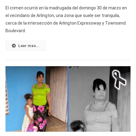
Cubano
El crimen ocurrió en la madrugada del domingo 30 de marzo en
Recién
el vecindario de Arlington, una zona que suele ser tranquila,
Llegado
cerca de la intersección de Arlington Expressway y Townsend
Es
Boulevard.
Arrestado
Por
Apuñalar
Leer mas...
Mortalment
A
Su
Pareja
En
Jacksonvill