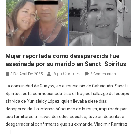
Mujer reportada como desaparecida fue
asesinada por su marido en Sancti Spíritus
Repa Chismes
En
3 De Abril De 2025
2 Comentarios
Mujer
La comunidad de Guayos, en el municipio de Cabaiguán, Sancti
Reportada
Spíritus, está conmocionada tras el trágico hallazgo del cuerpo
Como
sin vida de Yunisleidy López, quien llevaba siete días
Desapareci
desaparecida. La intensa búsqueda de la mujer, impulsada por
Fue
Asesinada
sus familiares a través de redes sociales, tuvo un desenlace
Por
desgarrador al confirmarse que su exmarido, Vladimir Ramírez,
Su
[…]
Marido