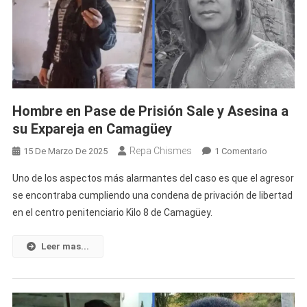
El
Patio
De
Su
Casa
Tras
Brutal
Hombre en Pase de Prisión Sale y Asesina a
Ataque
su Expareja en Camagüey
A
Puñalada
Repa Chismes
En
15 De Marzo De 2025
1 Comentario
Su
Hombre
Esposo
Uno de los aspectos más alarmantes del caso es que el agresor
En
Es
se encontraba cumpliendo una condena de privación de libertad
Pase
El
en el centro penitenciario Kilo 8 de Camagüey.
De
Principal
Prisión
Sospec
Sale
Leer mas...
Y
Asesina
A