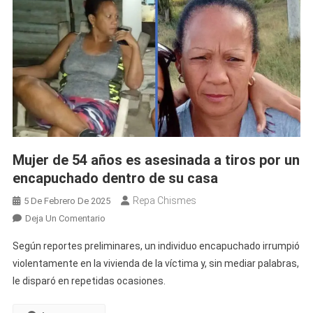
Su
Expareja
En
Camagüe
Mujer de 54 años es asesinada a tiros por un
encapuchado dentro de su casa
Repa Chismes
5 De Febrero De 2025
En
Deja Un Comentario
Mujer
Según reportes preliminares, un individuo encapuchado irrumpió
De
violentamente en la vivienda de la víctima y, sin mediar palabras,
54
le disparó en repetidas ocasiones.
Años
Es