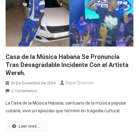
Casa de la Música Habana Se Pronuncia
Tras Desagradable Incidente Con el Artista
Wereh.
Repa Chismes
26 De Diciembre De 2024
En
2 Comentarios
Casa
La Casa de la Música Habana, santuario de la música popular
De
cubana, vivió un episodio que terminó en tragedia cultural.
La
Música
Leer mas...
Habana
Se