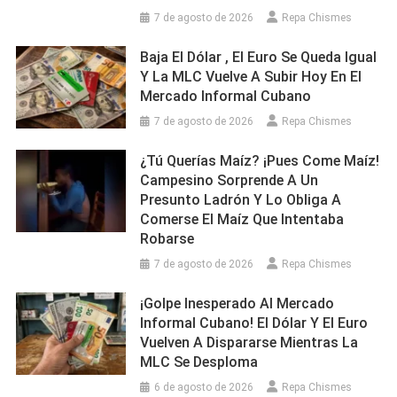
7 de agosto de 2026
Repa Chismes
Baja El Dólar , El Euro Se Queda Igual
Y La MLC Vuelve A Subir Hoy En El
Mercado Informal Cubano
7 de agosto de 2026
Repa Chismes
¿Tú Querías Maíz? ¡Pues Come Maíz!
Campesino Sorprende A Un
Presunto Ladrón Y Lo Obliga A
Comerse El Maíz Que Intentaba
Robarse
7 de agosto de 2026
Repa Chismes
¡Golpe Inesperado Al Mercado
Informal Cubano! El Dólar Y El Euro
Vuelven A Dispararse Mientras La
MLC Se Desploma
6 de agosto de 2026
Repa Chismes