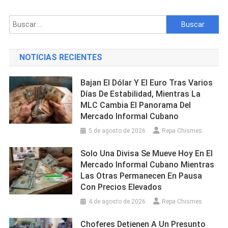
La
Piedra”
Buscar:
En
La
Haban
NOTICIAS RECIENTES
Es
Desman
Bajan El Dólar Y El Euro Tras Varios
En
Días De Estabilidad, Mientras La
Un
MLC Cambia El Panorama Del
Nuevo
Mercado Informal Cubano
Operati
Policial
5 de agosto de 2026
Repa Chismes
Solo Una Divisa Se Mueve Hoy En El
Mercado Informal Cubano Mientras
Las Otras Permanecen En Pausa
Con Precios Elevados
4 de agosto de 2026
Repa Chismes
Choferes Detienen A Un Presunto