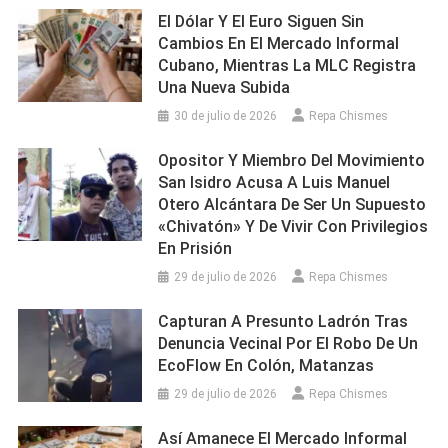
El Dólar Y El Euro Siguen Sin
Cambios En El Mercado Informal
Cubano, Mientras La MLC Registra
Una Nueva Subida
30 de julio de 2026
Repa Chismes
Opositor Y Miembro Del Movimiento
San Isidro Acusa A Luis Manuel
Otero Alcántara De Ser Un Supuesto
«chivatón» Y De Vivir Con Privilegios
En Prisión
29 de julio de 2026
Repa Chismes
Capturan A Presunto Ladrón Tras
Denuncia Vecinal Por El Robo De Un
EcoFlow En Colón, Matanzas
29 de julio de 2026
Repa Chismes
Así Amanece El Mercado Informal