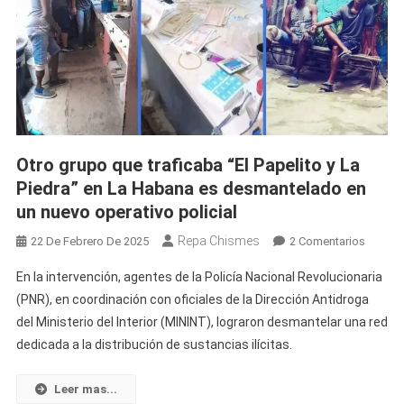
Otro grupo que traficaba “El Papelito y La
Piedra” en La Habana es desmantelado en
un nuevo operativo policial
Repa Chismes
En
22 De Febrero De 2025
2 Comentarios
Otro
En la intervención, agentes de la Policía Nacional Revolucionaria
Grupo
(PNR), en coordinación con oficiales de la Dirección Antidroga
Que
del Ministerio del Interior (MININT), lograron desmantelar una red
Trafica
dedicada a la distribución de sustancias ilícitas.
“El
Papelit
Y
Leer mas...