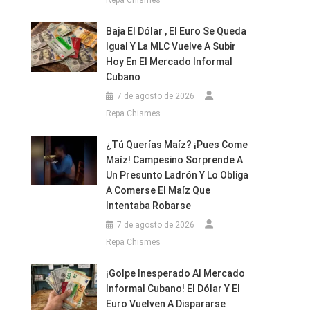
Repa Chismes
Baja El Dólar , El Euro Se Queda
Igual Y La MLC Vuelve A Subir
Hoy En El Mercado Informal
Cubano
7 de agosto de 2026
Repa Chismes
¿Tú Querías Maíz? ¡Pues Come
Maíz! Campesino Sorprende A
Un Presunto Ladrón Y Lo Obliga
A Comerse El Maíz Que
Intentaba Robarse
7 de agosto de 2026
Repa Chismes
¡Golpe Inesperado Al Mercado
Informal Cubano! El Dólar Y El
Euro Vuelven A Dispararse