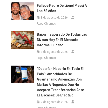
Fallece Padre De Lionel Messi A
Los 68 Años
8 de agosto de 2026
Repa Chismes
Bajón Inesperado De Todas Las
Divisas Hoy En El Mercado
Informal Cubano
8 de agosto de 2026
Repa Chismes
“Deberían Hacerlo En Todo El
País”: Autoridades De
Guantánamo Amenazan Con
Multas A Negocios Que No
Acepten Transferencias Ante
La Escasez De Efectivo
7 de agosto de 2026