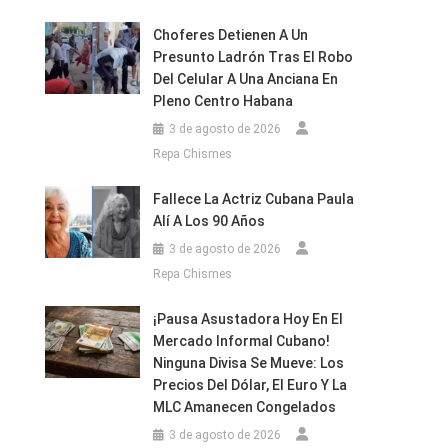
Choferes Detienen A Un
Presunto Ladrón Tras El Robo
Del Celular A Una Anciana En
Pleno Centro Habana
3 de agosto de 2026
Repa Chismes
Fallece La Actriz Cubana Paula
Alí A Los 90 Años
3 de agosto de 2026
Repa Chismes
¡Pausa Asustadora Hoy En El
Mercado Informal Cubano!
Ninguna Divisa Se Mueve: Los
Precios Del Dólar, El Euro Y La
MLC Amanecen Congelados
3 de agosto de 2026