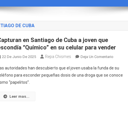
TIAGO DE CUBA
Capturan en Santiago de Cuba a joven que
escondía “Químico” en su celular para vender
Repa Chismes
En
22 De Junio De 2025
Deja Un Comentario
Captura
as autoridades han descubierto que el joven usaba la funda de su
En
eléfono para esconder pequeñas dosis de una droga que se conoce
Santiag
omo “papelitos”.
De
Cuba
A
Leer mas...
Joven
Que
Escondí
“Químico