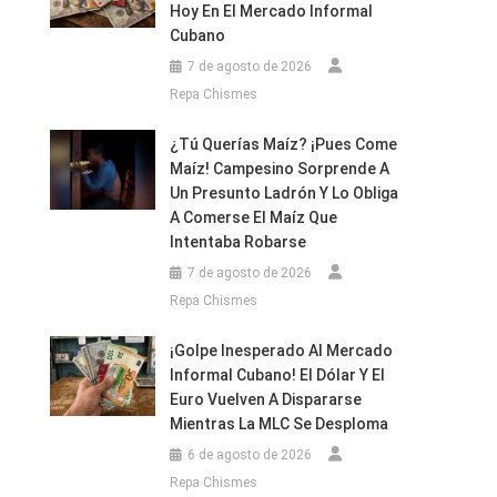
Hoy En El Mercado Informal
Cubano
ble
7 de agosto de 2026
e
Repa Chismes
o
¿Tú Querías Maíz? ¡Pues Come
Maíz! Campesino Sorprende A
Un Presunto Ladrón Y Lo Obliga
A Comerse El Maíz Que
Intentaba Robarse
7 de agosto de 2026
Repa Chismes
¡Golpe Inesperado Al Mercado
Informal Cubano! El Dólar Y El
Euro Vuelven A Dispararse
Mientras La MLC Se Desploma
6 de agosto de 2026
Repa Chismes