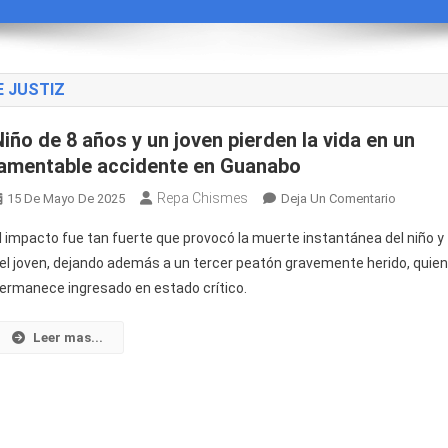
E JUSTIZ
Niño de 8 años y un joven pierden la vida en un
lamentable accidente en Guanabo
Repa Chismes
En
15 De Mayo De 2025
Deja Un Comentario
Niño
l impacto fue tan fuerte que provocó la muerte instantánea del niño y
De
el joven, dejando además a un tercer peatón gravemente herido, quie
8
ermanece ingresado en estado crítico.
Años
Y
Un
Leer mas...
Joven
Pierden
La
Vida