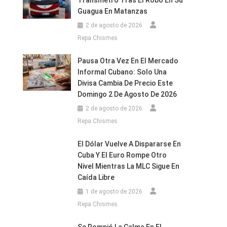
Transmetro Tras El Robo En Su
Guagua En Matanzas
2 de agosto de 2026
Repa Chismes
Pausa Otra Vez En El Mercado
Informal Cubano: Solo Una
Divisa Cambia De Precio Este
Domingo 2 De Agosto De 2026
2 de agosto de 2026
Repa Chismes
El Dólar Vuelve A Dispararse En
Cuba Y El Euro Rompe Otro
Nivel Mientras La MLC Sigue En
Caída Libre
1 de agosto de 2026
Repa Chismes