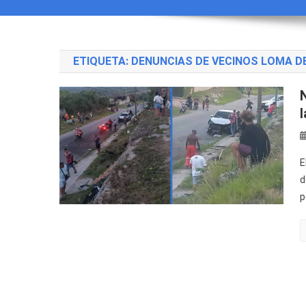
ETIQUETA:
DENUNCIAS DE VECINOS LOMA D
E
d
p