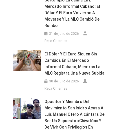
Se Rompió La Calma En El
Mercado Informal Cubano: El
Dólar Y El Euro Volvieron A
Moverse Y La MLC Cambió De
Rumbo
31 de julio de 2026
Repa Chismes
El Dólar Y El Euro Siguen Sin
Cambios En El Mercado
Informal Cubano, Mientras La
MLC Registra Una Nueva Subida
30 de julio de 2026
Repa Chismes
Opositor Y Miembro Del
Movimiento San Isidro Acusa A
Luis Manuel Otero Alcántara De
Ser Un Supuesto «chivatón» Y
De Vivir Con Privilegios En