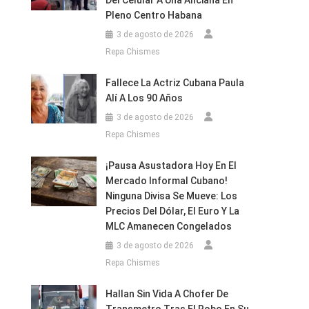
Del Celular A Una Anciana En
Pleno Centro Habana
3 de agosto de 2026
Repa Chismes
Fallece La Actriz Cubana Paula
Alí A Los 90 Años
3 de agosto de 2026
Repa Chismes
¡Pausa Asustadora Hoy En El
Mercado Informal Cubano!
Ninguna Divisa Se Mueve: Los
Precios Del Dólar, El Euro Y La
MLC Amanecen Congelados
3 de agosto de 2026
Repa Chismes
Hallan Sin Vida A Chofer De