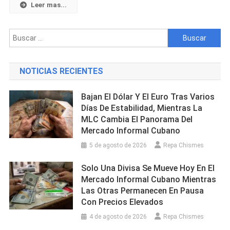
Recuerda
Leer mas...
A
Su
Buscar:
Papá
En
Su
NOTICIAS RECIENTES
Cumpleaños
“Te
Bajan El Dólar Y El Euro Tras Varios
Amaré
Días De Estabilidad, Mientras La
Eternamente
MLC Cambia El Panorama Del
Papá
Mercado Informal Cubano
Y
Ojalá
5 de agosto de 2026
Repa Chismes
Mis
Solo Una Divisa Se Mueve Hoy En El
Besos
Mercado Informal Cubano Mientras
Lleguen
Las Otras Permanecen En Pausa
Hasta
Con Precios Elevados
El
Cielo
4 de agosto de 2026
Repa Chismes
Para