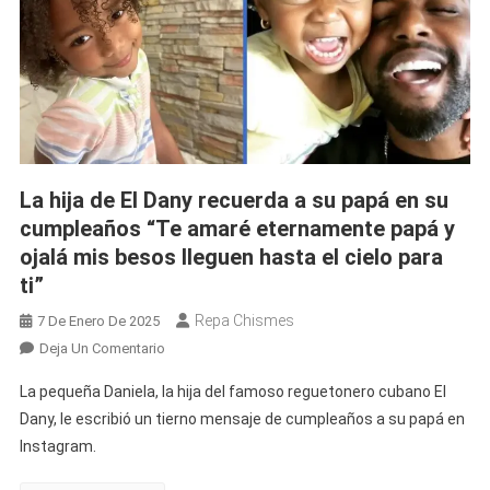
La hija de El Dany recuerda a su papá en su
cumpleaños “Te amaré eternamente papá y
ojalá mis besos lleguen hasta el cielo para
ti”
Repa Chismes
7 De Enero De 2025
En
Deja Un Comentario
La
La pequeña Daniela, la hija del famoso reguetonero cubano El
Hija
Dany, le escribió un tierno mensaje de cumpleaños a su papá en
De
Instagram.
El
Dany