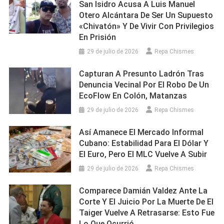
San Isidro Acusa A Luis Manuel
Otero Alcántara De Ser Un Supuesto
«chivatón» Y De Vivir Con Privilegios
En Prisión
29 de julio de 2026
Repa Chismes
Capturan A Presunto Ladrón Tras
Denuncia Vecinal Por El Robo De Un
EcoFlow En Colón, Matanzas
29 de julio de 2026
Repa Chismes
Así Amanece El Mercado Informal
Cubano: Estabilidad Para El Dólar Y
El Euro, Pero El MLC Vuelve A Subir
29 de julio de 2026
Repa Chismes
Comparece Damián Valdez Ante La
Corte Y El Juicio Por La Muerte De El
Taiger Vuelve A Retrasarse: Esto Fue
Lo Que Ocurrió