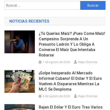
Esposo
Buscar:
Durante
Un
Asalto
NOTICIAS RECIENTES
En
Houston
¿Tú Querías Maíz? ¡Pues Come Maíz!
Campesino Sorprende A Un
Presunto Ladrón Y Lo Obliga A
Comerse El Maíz Que Intentaba
Robarse
7 de agosto de 2026
Repa Chismes
¡Golpe Inesperado Al Mercado
Informal Cubano! El Dólar Y El Euro
Vuelven A Dispararse Mientras La
MLC Se Desploma
6 de agosto de 2026
Repa Chismes
Bajan El Dólar Y El Euro Tras Varios