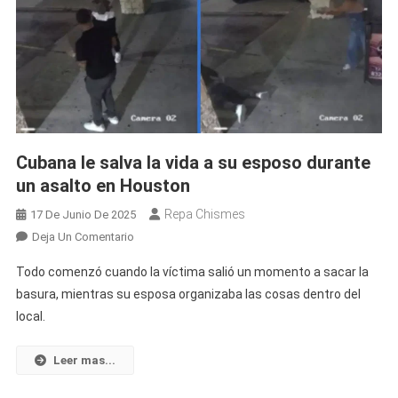
Cubana le salva la vida a su esposo durante
un asalto en Houston
Repa Chismes
17 De Junio De 2025
En
Deja Un Comentario
Cubana
Todo comenzó cuando la víctima salió un momento a sacar la
Le
basura, mientras su esposa organizaba las cosas dentro del
Salva
local.
La
Vida
A
Leer mas...
Su