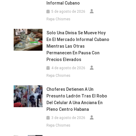
Informal Cubano
5 de agosto de 2026
Repa Chismes
Solo Una Divisa Se Mueve Hoy
En El Mercado Informal Cubano
Mientras Las Otras
Permanecen En Pausa Con
Precios Elevados
4 de agosto de 2026
o
Repa Chismes
Choferes Detienen A Un
ta
Presunto Ladrón Tras El Robo
Del Celular A Una Anciana En
Pleno Centro Habana
3 de agosto de 2026
Repa Chismes