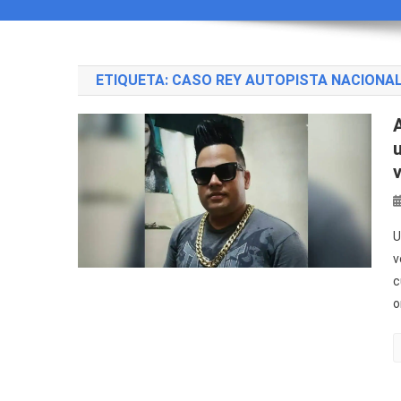
ETIQUETA:
CASO REY AUTOPISTA NACIONA
U
v
c
o