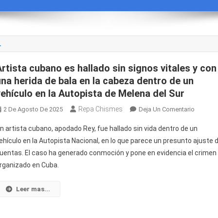
L
Artista cubano es hallado sin signos vitales y con
una herida de bala en la cabeza dentro de un
vehículo en la Autopista de Melena del Sur
Repa Chismes
En
2 De Agosto De 2025
Deja Un Comentario
Artista
n artista cubano, apodado Rey, fue hallado sin vida dentro de un
Cubano
ehículo en la Autopista Nacional, en lo que parece un presunto ajuste 
Es
uentas. El caso ha generado conmoción y pone en evidencia el crimen
Hallado
rganizado en Cuba.
Sin
Signos
Vitales
Leer mas...
Y
Con