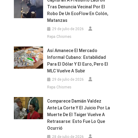
Capturan A Presunto Ladrón
Tras Denuncia Vecinal Por El
Robo De Un EcoFlow En Colón,
Matanzas
29 de julio de 2026
Repa Chismes
Así Amanece El Mercado
Informal Cubano: Estabilidad
Para El Dólar Y El Euro, Pero El
MLC Vuelve A Subir
29 de julio de 2026
Repa Chismes
Comparece Damián Valdez
Ante La Corte Y El Juicio Por La
Muerte De El Taiger Vuelve A
Retrasarse: Esto Fue Lo Que
Ocurrió
28 de julio de 2026