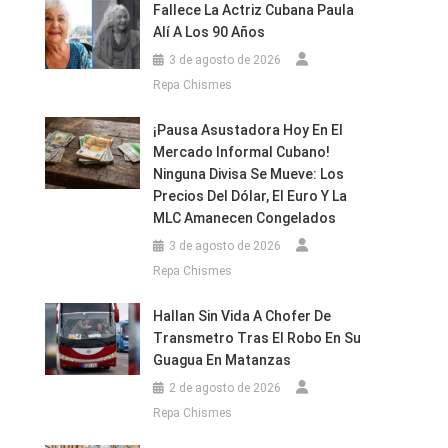
Fallece La Actriz Cubana Paula
Alí A Los 90 Años
3 de agosto de 2026
Repa Chismes
¡Pausa Asustadora Hoy En El
Mercado Informal Cubano!
Ninguna Divisa Se Mueve: Los
Precios Del Dólar, El Euro Y La
MLC Amanecen Congelados
3 de agosto de 2026
Repa Chismes
Hallan Sin Vida A Chofer De
Transmetro Tras El Robo En Su
Guagua En Matanzas
2 de agosto de 2026
Repa Chismes