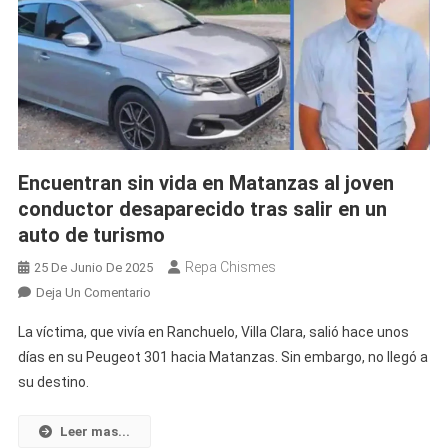
Encuentran sin vida en Matanzas al joven
conductor desaparecido tras salir en un
auto de turismo
Repa Chismes
25 De Junio De 2025
En
Deja Un Comentario
Encuentran
La víctima, que vivía en Ranchuelo, Villa Clara, salió hace unos
Sin
días en su Peugeot 301 hacia Matanzas. Sin embargo, no llegó a
Vida
su destino.
En
Matanzas
Al
Leer mas...