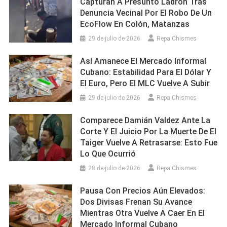
Capturan A Presunto Ladrón Tras
Denuncia Vecinal Por El Robo De Un
EcoFlow En Colón, Matanzas
29 de julio de 2026
Repa Chismes
Así Amanece El Mercado Informal
Cubano: Estabilidad Para El Dólar Y
El Euro, Pero El MLC Vuelve A Subir
29 de julio de 2026
Repa Chismes
Comparece Damián Valdez Ante La
Corte Y El Juicio Por La Muerte De El
Taiger Vuelve A Retrasarse: Esto Fue
Lo Que Ocurrió
28 de julio de 2026
Repa Chismes
Pausa Con Precios Aún Elevados:
Dos Divisas Frenan Su Avance
Mientras Otra Vuelve A Caer En El
Mercado Informal Cubano