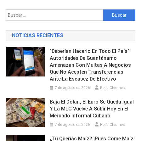
Joven
Conductor
Buscar:
Desaparecido
Tras
Salir
NOTICIAS RECIENTES
En
Un
“Deberían Hacerlo En Todo El País”:
Auto
Autoridades De Guantánamo
De
Amenazan Con Multas A Negocios
Turismo
Que No Acepten Transferencias
Ante La Escasez De Efectivo
7 de agosto de 2026
Repa Chismes
Baja El Dólar , El Euro Se Queda Igual
Y La MLC Vuelve A Subir Hoy En El
Mercado Informal Cubano
7 de agosto de 2026
Repa Chismes
¿Tú Querías Maíz? ¡Pues Come Maíz!