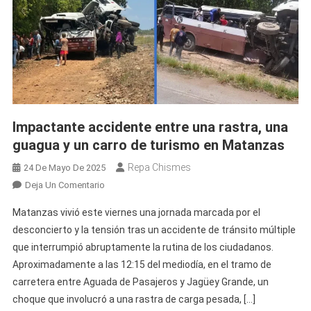
Impactante accidente entre una rastra, una
guagua y un carro de turismo en Matanzas
Repa Chismes
24 De Mayo De 2025
En
Deja Un Comentario
Impactante
Matanzas vivió este viernes una jornada marcada por el
Accidente
desconcierto y la tensión tras un accidente de tránsito múltiple
Entre
que interrumpió abruptamente la rutina de los ciudadanos.
Una
Aproximadamente a las 12:15 del mediodía, en el tramo de
Rastra,
Una
carretera entre Aguada de Pasajeros y Jagüey Grande, un
Guagua
choque que involucró a una rastra de carga pesada, […]