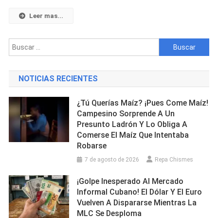
Y
Un
Leer mas...
Carro
De
Buscar:
Turismo
En
Matanzas
NOTICIAS RECIENTES
¿Tú Querías Maíz? ¡Pues Come Maíz!
Campesino Sorprende A Un
Presunto Ladrón Y Lo Obliga A
Comerse El Maíz Que Intentaba
Robarse
7 de agosto de 2026
Repa Chismes
¡Golpe Inesperado Al Mercado
Informal Cubano! El Dólar Y El Euro
Vuelven A Dispararse Mientras La
MLC Se Desploma