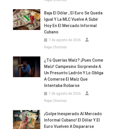
Repa Chismes
Baja El Dólar , El Euro Se Queda
Igual Y La MLC Vuelve A Subir
Hoy En El Mercado Informal
Cubano
7 de agosto de 2026
Repa Chismes
¿Tú Querías Maíz? ¡Pues Come
Maíz! Campesino Sorprende A
Un Presunto Ladrón Y Lo Obliga
A Comerse El Maíz Que
Intentaba Robarse
7 de agosto de 2026
Repa Chismes
¡Golpe Inesperado Al Mercado
Informal Cubano! El Dólar Y El
Euro Vuelven A Dispararse