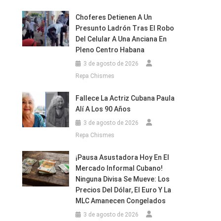
Choferes Detienen A Un
Presunto Ladrón Tras El Robo
Del Celular A Una Anciana En
Pleno Centro Habana
3 de agosto de 2026
Repa Chismes
Fallece La Actriz Cubana Paula
Alí A Los 90 Años
3 de agosto de 2026
Repa Chismes
¡Pausa Asustadora Hoy En El
Mercado Informal Cubano!
Ninguna Divisa Se Mueve: Los
Precios Del Dólar, El Euro Y La
MLC Amanecen Congelados
3 de agosto de 2026