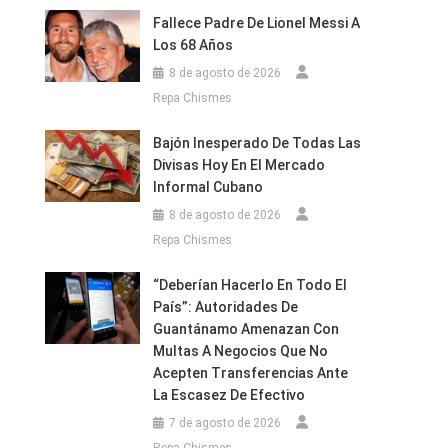
Fallece Padre De Lionel Messi A
Los 68 Años
8 de agosto de 2026
Repa Chismes
Bajón Inesperado De Todas Las
Divisas Hoy En El Mercado
Informal Cubano
8 de agosto de 2026
Repa Chismes
“Deberían Hacerlo En Todo El
País”: Autoridades De
Guantánamo Amenazan Con
Multas A Negocios Que No
Acepten Transferencias Ante
La Escasez De Efectivo
7 de agosto de 2026