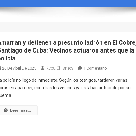
Amarran y detienen a presunto ladrón en El Cobre
Santiago de Cuba: Vecinos actuaron antes que la
olicía
Repa Chismes
En
26 De Abril De 2025
1 Comentario
Amarran
a policía no llegó de inmediato. Según los testigos, tardaron varias
Y
oras en aparecer, mientras los vecinos ya estaban actuando por su
Detienen
uenta.
A
Presunto
Ladrón
Leer mas...
En
El
Cobre,