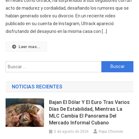
en redes como Ultrack, ha sorprendido a sus seguidores con un
Las
acto de madurez y cordialidad, desafiando los rumores que se
Redes
habían generado sobre su divorcio. En un reciente video
Con
Un
publicado en su cuenta de Instagram, Ultrack apareció
Video
disfrutando del desayuno en la misma casa con […]
En
El
Leer mas...
Que
Desayuna
Buscar:
Junto
A
Amanda
NOTICIAS RECIENTES
Y
Claudia
Bajan El Dólar Y El Euro Tras Varios
Días De Estabilidad, Mientras La
MLC Cambia El Panorama Del
Mercado Informal Cubano
5 de agosto de 2026
Repa Chismes