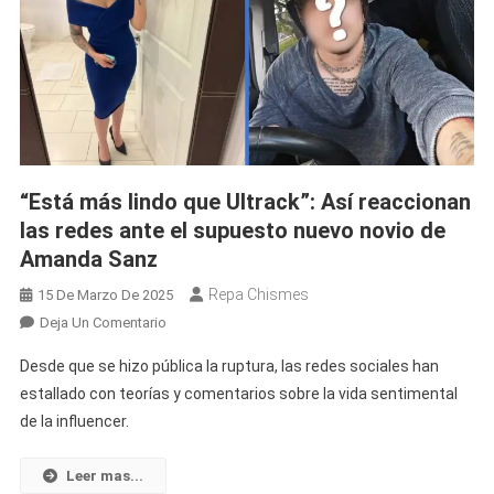
“Está más lindo que Ultrack”: Así reaccionan
las redes ante el supuesto nuevo novio de
Amanda Sanz
Repa Chismes
15 De Marzo De 2025
En
Deja Un Comentario
“Está
Desde que se hizo pública la ruptura, las redes sociales han
Más
estallado con teorías y comentarios sobre la vida sentimental
Lindo
de la influencer.
Que
Ultrack”:
Así
Leer mas...