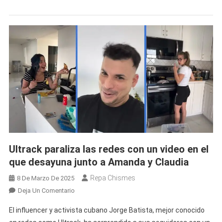
Reaccionan
Las
Redes
Ante
El
Supuesto
Nuevo
Novio
De
Amanda
Sanz
Ultrack paraliza las redes con un video en el
que desayuna junto a Amanda y Claudia
Repa Chismes
8 De Marzo De 2025
En
Deja Un Comentario
Ultrack
El influencer y activista cubano Jorge Batista, mejor conocido
Paraliza